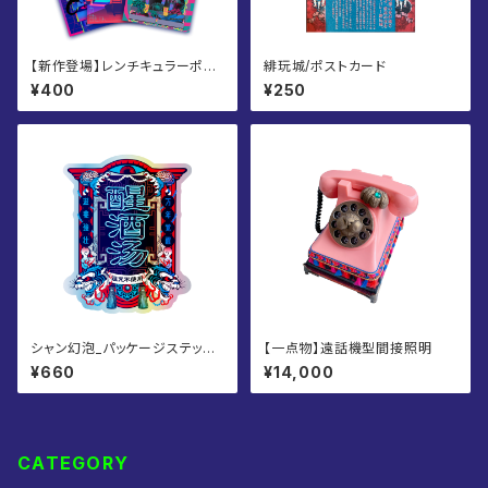
【新作登場】レンチキュラーポス
緋玩城/ポストカード
トカード 全6種
¥400
¥250
シャン幻泡_パッケージステッカ
【一点物】遠話機型間接照明
ー
¥660
¥14,000
CATEGORY