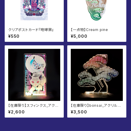
クリアポストカード『咆哮罪』
【一点物】Cream pine
¥550
¥5,000
【在庫限り】スフィンクス_アクリ
【在庫限り】bonsai_アクリル板/
ル板/卓上ネオン
卓上ネオン
¥2,600
¥3,500