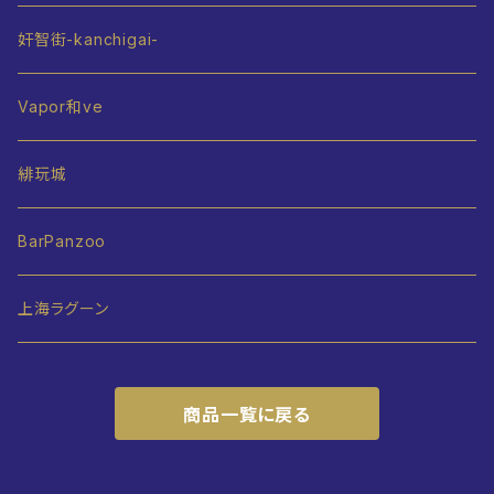
奸智街-kanchigai-
Vapor和ve
緋玩城
BarPanzoo
上海ラグーン
商品一覧に戻る