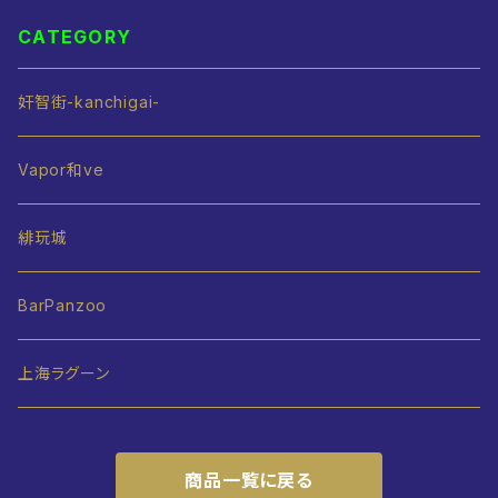
CATEGORY
奸智街-kanchigai-
Vapor和ve
緋玩城
BarPanzoo
上海ラグーン
商品一覧に戻る