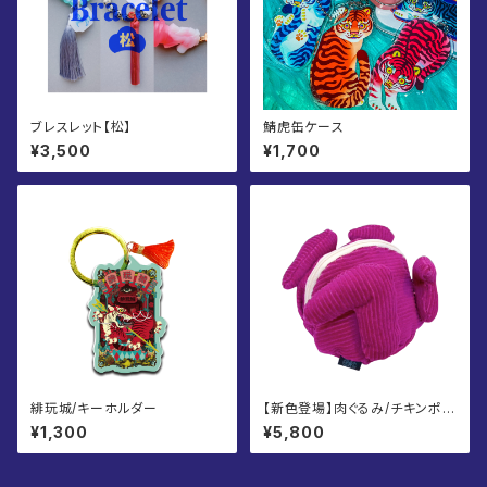
ブレスレット【松】
鯖虎缶ケース
¥3,500
¥1,700
緋玩城/キーホルダー
【新色登場】肉ぐるみ/チキンポー
チ
¥1,300
¥5,800