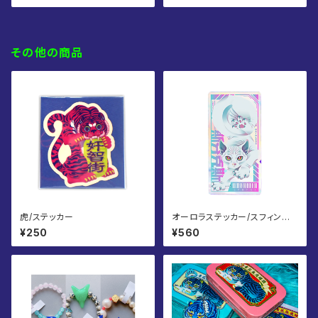
その他の商品
虎/ステッカー
オーロラステッカー/スフィンク
ス
¥250
¥560