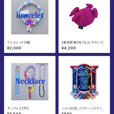
ブレスレット【梅】
【新色登場】肉ぐるみ/チキン小
¥2,000
¥4,200
ネックレス【竹】
シャン幻泡_パッケージステッカ
ー
¥3,500
¥660