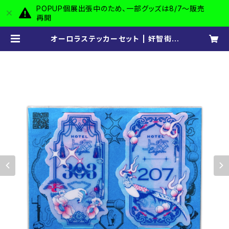
POPUP個展出張中のため、一部グッズは8/7〜販売
再開
オーロラステッカーセット | 奸智街 -
kanchigai-