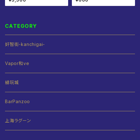
CATEGORY
奸智街-kanchigai-
Vapor和ve
緋玩城
BarPanzoo
上海ラグーン