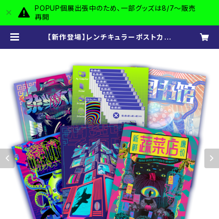
POPUP個展出張中のため、一部グッズは8/7〜販売
再開
【新作登場】レンチキュラーポストカー
ド 全6種 | 奸智街 -kanchigai-