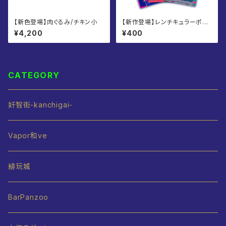
【新色登場】肉ぐるみ/チキン小
【新作登場】レンチキュラーポス
トカード 全6種
¥4,200
¥400
CATEGORY
奸智街-kanchigai-
Vapor和ve
緋玩城
BarPanzoo