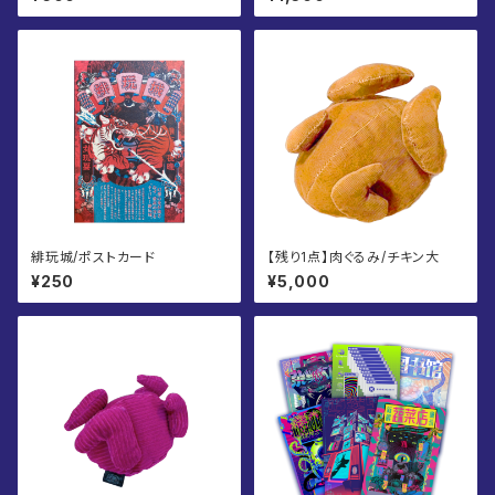
緋玩城/ポストカード
【残り1点】肉ぐるみ/チキン大
¥250
¥5,000