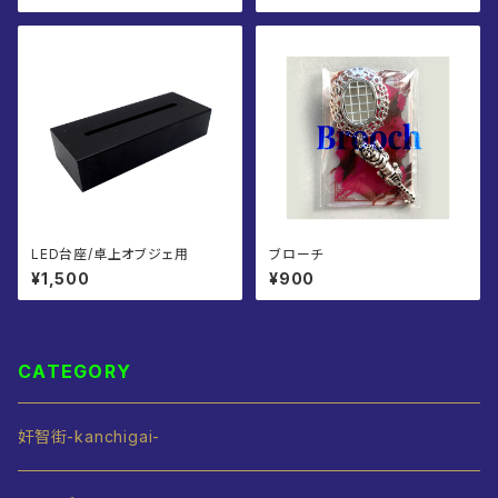
LED台座/卓上オブジェ用
ブローチ
¥1,500
¥900
CATEGORY
奸智街-kanchigai-