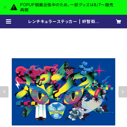
POPUP個展出張中のため、一部グッズは8/7〜販売
再開
レンチキュラーステッカー | 奸智街 -
kanchigai-