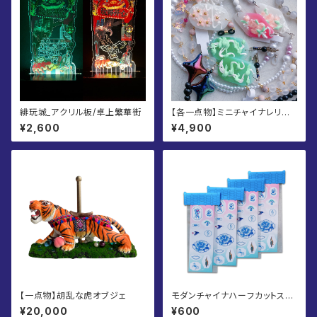
緋玩城_アクリル板/卓上繁華街
【各一点物】ミニチャイナレリー
フ眼鏡チェーン
¥2,600
¥4,900
【一点物】胡乱な虎オブジェ
モダンチャイナハーフカットステ
ッカー
¥20,000
¥600