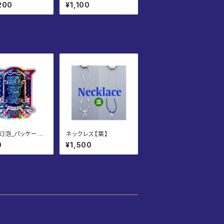
 S/L
ービス
200
¥1,100
幻泡_パッケージ
ネックレス【葉】
カー
0
¥1,500