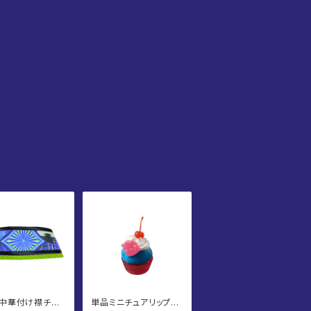
中華付け襟チョ
単品ミニチュアリップサ