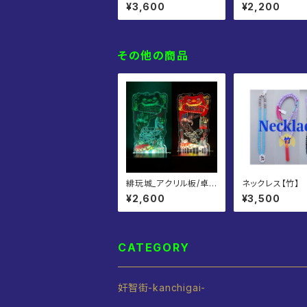
小 ＼受注生産品／
K【初版限定オマ
¥3,600
¥2,200
その他の商品
緋玩城_アクリル板/卓
ネックレス【竹】
上繁華街
¥2,600
¥3,500
CATEGORY
奸智街-kanchigai-